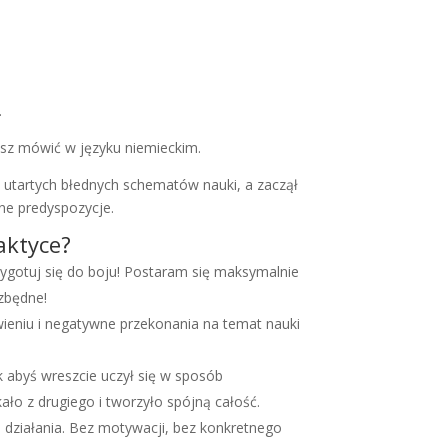
.
żesz mówić w języku niemieckim.
i utartych błednych schematów nauki, a zaczął
lne predyspozycje.
aktyce?
zygotuj się do boju! Postaram się maksymalnie
ezbędne!
ieniu i negatywne przekonania na temat nauki
k abyś wreszcie uczył się w sposób
ło z drugiego i tworzyło spójną całość.
 działania. Bez motywacji, bez konkretnego