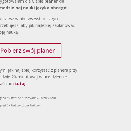
zygotowałam dla Ciebie
planer do
modzielnej nauki języka obcego
!
ajdziesz w nim wszystko czego
rzebujesz, aby jak najlepiej zaplanować
oją naukę.
Pobierz swój planer
ym, jak najlepiej korzystać z planera przy
edwie 20-minutowej nauce dziennie
jaśniam
tutaj
.
gned by starline / Harryarts – Freepik.com
gned by Flaticon from Flaticon