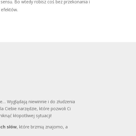
 sensu. Bo wtedy robisz coś bez przekonania i
h efektów.
le… Wyglądają niewinnie i do złudzenia
 Ciebie narzędzie, które pozwoli Ci
knąć kłopotliwej sytuacji!
ich słów
, które brzmią znajomo, a