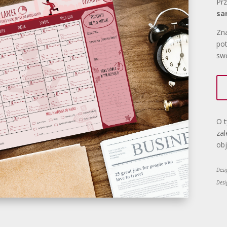
Pr
sa
Zn
pot
sw
O t
zal
ob
Desi
Desi