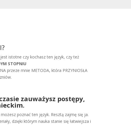
l?
est istotne czy kochasz ten język, czy też
DYM STOPNIU
WDZONA przeze mnie METODA, która PRZYNIOSŁA
zniów.
 czasie zauważysz postępy,
mieckim.
ożesz poznać ten język. Resztą zajmę się ja.
ły, dzięki którym nauka stanie się łatwiejsza i