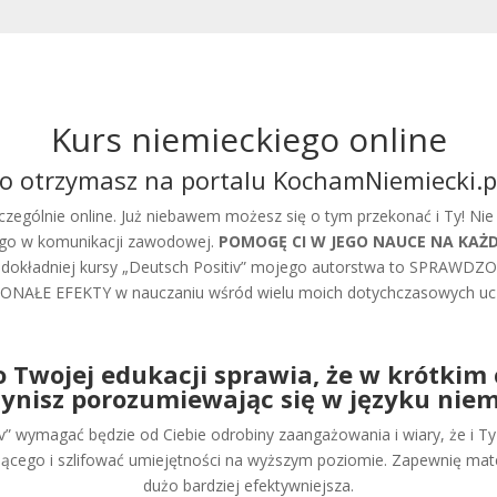
Kurs niemieckiego online
o otrzymasz na portalu KochamNiemiecki.p
czególnie online. Już niebawem możesz się o tym przekonać i Ty! Nie j
 go w komunikacji zawodowej.
POMOGĘ CI W JEGO NAUCE NA KAŻ
, a dokładniej kursy „Deutsch Positiv” mojego autorstwa to SPRA
NAŁE EFEKTY w nauczaniu wśród wielu moich dotychczasowych uc
 Twojej edukacji sprawia, że w krótkim
zynisz porozumiewając się w języku nie
wymagać będzie od Ciebie odrobiny zaangażowania i wiary, że i Ty m
ego i szlifować umiejętności na wyższym poziomie. Zapewnię materia
dużo bardziej efektywniejsza.