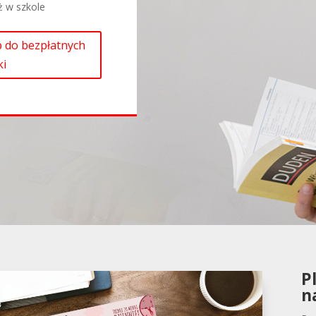
ż w szkole
ęp do bezpłatnych
ki
P
n