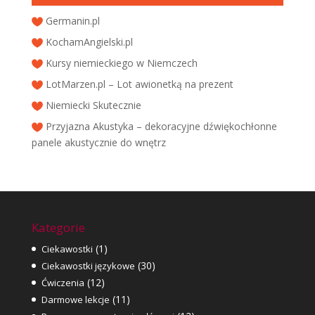
Germanin.pl
KochamAngielski.pl
Kursy niemieckiego w Niemczech
LotMarzen.pl – Lot awionetką na prezent
Niemiecki Skutecznie
Przyjazna Akustyka – dekoracyjne dźwiękochłonne
panele akustycznie do wnętrz
Kategorie
(1)
Ciekawostki
(30)
Ciekawostki językowe
(12)
Ćwiczenia
(11)
Darmowe lekcje