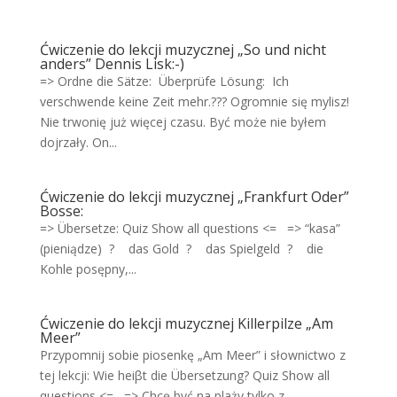
Ćwiczenie do lekcji muzycznej „So und nicht
anders” Dennis Lisk:-)
=> Ordne die Sätze: Überprüfe Lösung: Ich
verschwende keine Zeit mehr.??? Ogromnie się mylisz!
Nie trwonię już więcej czasu. Być może nie byłem
dojrzały. On...
Ćwiczenie do lekcji muzycznej „Frankfurt Oder”
Bosse:
=> Übersetze: Quiz Show all questions <= => “kasa”
(pieniądze) ? das Gold ? das Spielgeld ? die
Kohle posępny,...
Ćwiczenie do lekcji muzycznej Killerpilze „Am
Meer”
Przypomnij sobie piosenkę „Am Meer” i słownictwo z
tej lekcji: Wie heiβt die Übersetzung? Quiz Show all
questions <= => Chcę być na plaży tylko z