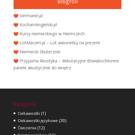
Blogroll
Germanin.pl
KochamAngielski.pl
Kursy niemieckiego w Niemczech
LotMarzen.pl – Lot awionetką na prezent
Niemiecki Skutecznie
Przyjazna Akustyka – dekoracyjne dźwiękochłonne
panele akustycznie do wnętrz
Kategorie
(1)
Ciekawostki
(30)
Ciekawostki językowe
(12)
Ćwiczenia
(11)