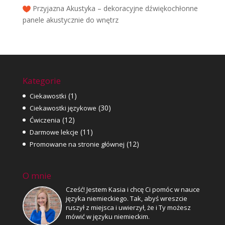
Przyjazna Akustyka – dekoracyjne dźwiękochłonne
panele akustycznie do wnętrz
Kategorie
(1)
Ciekawostki
(30)
Ciekawostki językowe
(12)
Ćwiczenia
(11)
Darmowe lekcje
(12)
Promowane na stronie głównej
O mnie
Cześć! Jestem Kasia i chcę Ci pomóc w nauce
języka niemieckiego. Tak, abyś wreszcie
ruszył z miejsca i uwierzył, że i Ty możesz
mówić w języku niemieckim.