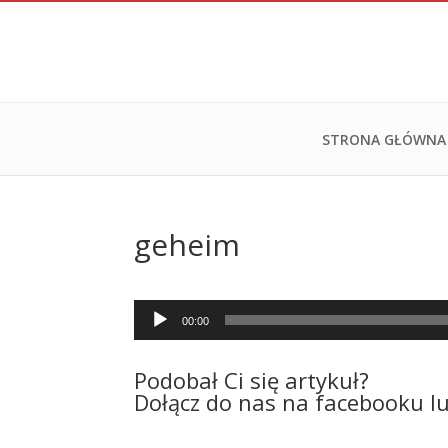
STRONA GŁÓWNA
geheim
Odtwarzacz
00:00
plików
dźwiękowych
Podobał Ci się artykuł?
Dołącz do nas na facebooku l