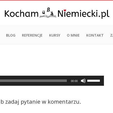
BLOG
REFERENCJE
KURSY
O MNIE
KONTAKT
Z
Używaj
00:00
strzałek
do
góry/do
ub zadaj pytanie w komentarzu.
dołu
aby