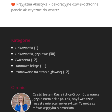
Przyjazna Akustyka – dekoracyjne dźwiękochłonne
panele akustycznie do wnętrz
Kategorie
(1)
Ciekawostki
(30)
Ciekawostki językowe
(12)
Ćwiczenia
(11)
Darmowe lekcje
(12)
Promowane na stronie głównej
O mnie
Cześć! Jestem Kasia i chcę Ci pomóc w nauce
języka niemieckiego. Tak, abyś wreszcie
ruszył z miejsca i uwierzył, że i Ty możesz
mówić w języku niemieckim.