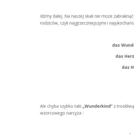
Idźmy dalej. Na naszej skali nie może zabraknąć
rodziców, czyli najgrzeczniejszymi i najukochań
das Wund
das Herz
das 
Ale chyba szybko taki
„Wunderkind”
z troskliw
wzorcowego narcyza :