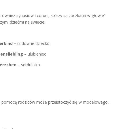
 również synusiów i córuni, którzy są „oczkami w głowie”
szymi dziećmi na świecie:
erkind –
cudowne dziecko
ensliebling
– ulubieniec
Herzchen
– serduszko
ą pomocą rodziców może przeistoczyć się w modelowego,