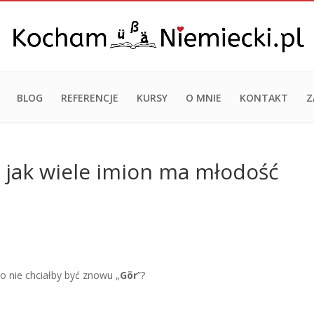
BLOG
REFERENCJE
KURSY
O MNIE
KONTAKT
Z
m, jak wiele imion ma młodość
o nie chciałby być znowu „
Gör
”?