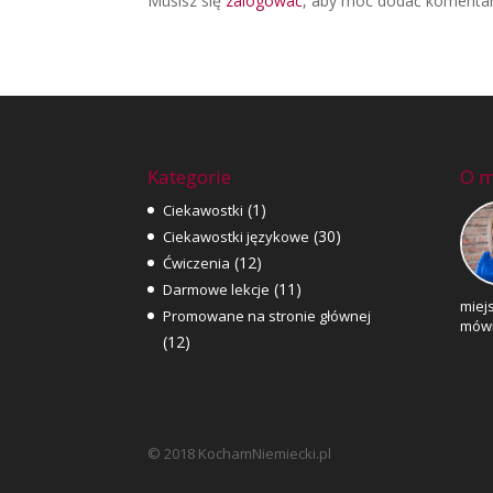
Musisz się
zalogować
, aby móc dodać komentar
Kategorie
O m
(1)
Ciekawostki
(30)
Ciekawostki językowe
(12)
Ćwiczenia
(11)
Darmowe lekcje
miejs
Promowane na stronie głównej
mówi
(12)
© 2018 KochamNiemiecki.pl