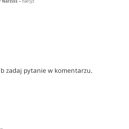
r Narziss –
narcyz
ub zadaj pytanie w komentarzu.