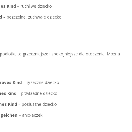
tes Kind
– ruchliwe dziecko
d
– bezczelne, zuchwałe dziecko
podlotki, te grzeczniejsze i spokojniejsze dla otoczenia. Można
braves Kind
– grzeczne dziecko
ches Kind
– przykładne dziecko
mes Kind
– posłuszne dziecko
ngelchen
– aniołeczek