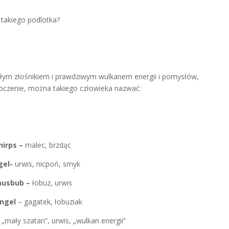
 takiego podlotka?
 małym złośnikiem i prawdziwym wulkanem energii i pomysłów,
toczenie, można takiego człowieka nazwać:
nirps –
malec, brzdąc
gel-
urwis, nicpoń, smyk
ausbub –
łobuz, urwis
ingel
– gagatek, łobuziak
–
„mały szatan”, urwis, „wulkan energii”