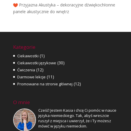
Przyjazna Akustyka – dekoracyjne dźwiękochłonne
panele akustycznie do wnętrz
Kategorie
(1)
Ciekawostki
(30)
Ciekawostki językowe
(12)
Ćwiczenia
(11)
Darmowe lekcje
(12)
Promowane na stronie głównej
O mnie
Cześć! Jestem Kasia i chcę Ci pomóc w nauce
języka niemieckiego. Tak, abyś wreszcie
ruszył z miejsca i uwierzył, że i Ty możesz
mówić w języku niemieckim.