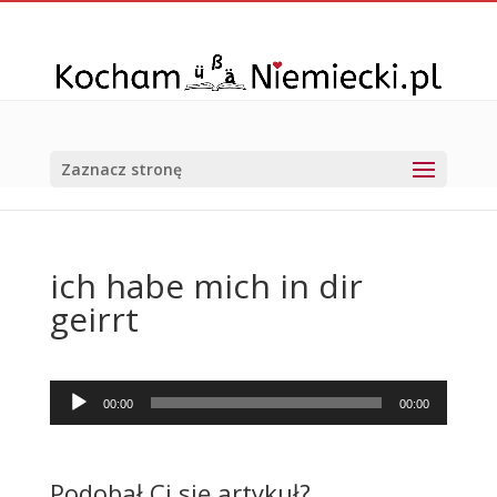
Zaznacz stronę
ich habe mich in dir
geirrt
Odtwarzacz
00:00
00:00
plików
dźwiękowych
Podobał Ci się artykuł?