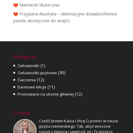
Niemiecki Skutecznie
Przyjazna Akustyka – dekoracyjne dźwiękochłonne
panele akustycznie do wnętrz
Kategorie
(1)
Ciekawostki
(30)
Ciekawostki językowe
(12)
Ćwiczenia
(11)
Darmowe lekcje
(12)
Promowane na stronie głównej
O mnie
Cześć! Jestem Kasia i chcę Ci pomóc w nauce
języka niemieckiego. Tak, abyś wreszcie
ruszył z miejsca i uwierzył, że i Ty możesz