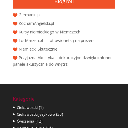
Blogroll
Germanin.pl
KochamAngielski.pl
Kursy niemieckiego w Niemczech
LotMarzen.pl – Lot awionetką na prezent
Niemiecki Skutecznie
Przyjazna Akustyka – dekoracyjne dźwiękochłonne
panele akustycznie do wnętrz
Kategorie
(1)
Ciekawostki
(30)
Ciekawostki językowe
(12)
Ćwiczenia
(11)