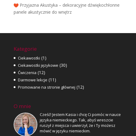
Przyjazna Akustyka – dekoracyjne dźwiękochłonne
panele akustycznie do wnętrz
Kategorie
(1)
Ciekawostki
(30)
Ciekawostki językowe
(12)
Ćwiczenia
(11)
Darmowe lekcje
(12)
Promowane na stronie głównej
O mnie
Cześć! Jestem Kasia i chcę Ci pomóc w nauce
języka niemieckiego. Tak, abyś wreszcie
ruszył z miejsca i uwierzył, że i Ty możesz
mówić w języku niemieckim.