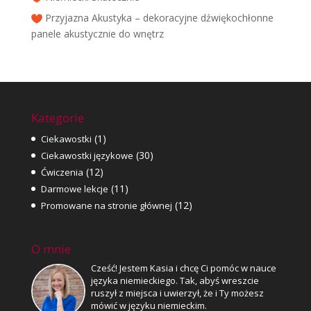
Przyjazna Akustyka – dekoracyjne dźwiękochłonne
panele akustycznie do wnętrz
Kategorie
(1)
Ciekawostki
(30)
Ciekawostki językowe
(12)
Ćwiczenia
(11)
Darmowe lekcje
(12)
Promowane na stronie głównej
O mnie
Cześć! Jestem Kasia i chcę Ci pomóc w nauce
języka niemieckiego. Tak, abyś wreszcie
ruszył z miejsca i uwierzył, że i Ty możesz
mówić w języku niemieckim.