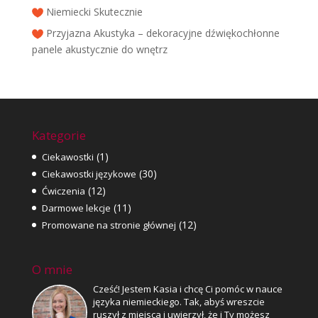
Niemiecki Skutecznie
Przyjazna Akustyka – dekoracyjne dźwiękochłonne
panele akustycznie do wnętrz
Kategorie
(1)
Ciekawostki
(30)
Ciekawostki językowe
(12)
Ćwiczenia
(11)
Darmowe lekcje
(12)
Promowane na stronie głównej
O mnie
Cześć! Jestem Kasia i chcę Ci pomóc w nauce
języka niemieckiego. Tak, abyś wreszcie
ruszył z miejsca i uwierzył, że i Ty możesz