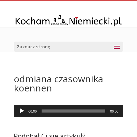
Zaznacz stronę
odmiana czasownika
koennen
Odtwarzacz
00:00
00:00
plików
dźwiękowych
Podobał Ci się artykuł?