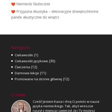
Niemiecki Skutecznie
Przyjazna Akustyka – dekoracyjne dźwiękochłonne
panele akustycznie do wnętrz
Kategorie
(1)
Ciekawostki
(30)
Ciekawostki językowe
(12)
Ćwiczenia
(11)
Darmowe lekcje
(12)
Promowane na stronie głównej
O mnie
Cześć! Jestem Kasia i chcę Ci pomóc w nauce
języka niemieckiego. Tak, abyś wreszcie
ruszył z miejsca i uwierzył, że i Ty możesz